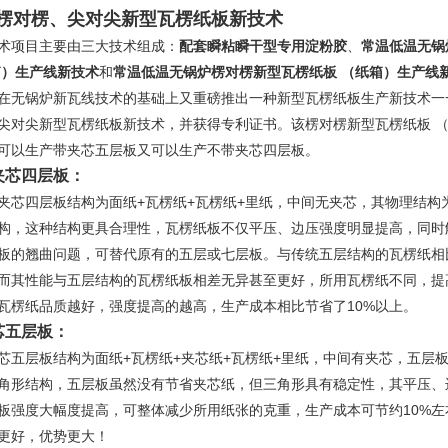
楞对楞、尖对尖新型瓦楞纸板新技术
项目主要由三大技术组成：
配套瞬粘瞬干型专用淀粉胶
、
常温低温无锅
箱）生产线新技术
和
常温低温无锅炉楞对楞新型瓦楞纸板 （纸箱）生产线
在无锅炉新瓦线技术的基础上又重磅推出一种新型瓦楞纸板生产新技术一
尖对尖新型瓦楞纸板新技术，并获得专利证书。该楞对楞新型瓦楞纸板 
可以生产带夹芯五层板又可以生产不带夹芯四层板。
夹芯四层板：
四层板结构为面纸+瓦楞纸+瓦楞纸+里纸，中间无夹芯，其物理结构
构，这种结构更具合理性，瓦楞纸板不仅平压、边压强度明显提高，同时
板的翘曲问题，可替代原有的五层或七层板。与传统五层结构的瓦楞纸相
而其性能与五层结构的瓦楞纸板相差无异甚至更好，所用瓦楞纸不同，提
瓦楞纸品质越好，强度提高的越高，生产成本相比节省了10%以上。
芯五层板：
层板结构为面纸+瓦楞纸+夹芯纸+瓦楞纸+里纸，中间有夹芯，五层
角形结构，五层板虽然没有节省夹芯纸，但三角形具有稳定性，其平压、
板强度大幅度提高，可整体减少所用纸张的克重，生产成本可节约10%左
更好，优势更大！