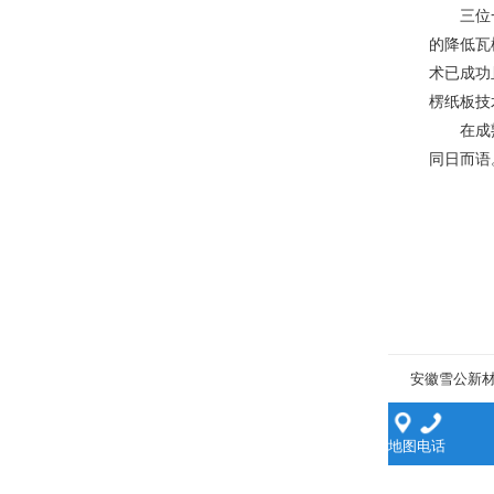
三位一
的降低瓦
术已成功
楞纸板技
在成熟
同日而语
安徽雪公新
地图
电话