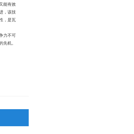
又能有效
进，该技
性，是瓦
争力不可
的先机。