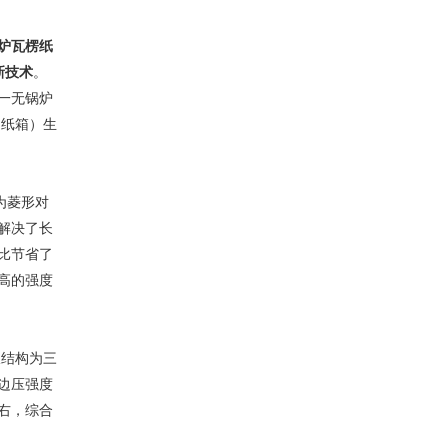
炉瓦楞纸
新技术
。
一无锅炉
（纸箱）生
为菱形对
解决了长
比节省了
高的强度
板结构为三
边压强度
右，综合