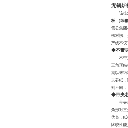
无锅炉
该技术
板 （纸
雪公集团
楞对愣、
产线不仅
◆不带
不带夹芯
三角形结
期以来纸
夹芯纸，
则不同，
◆带夹
带夹芯五
角形对三
优良，纸
比较性能